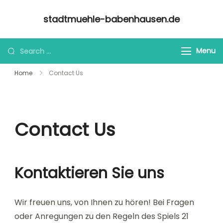
Skip
stadtmuehle-babenhausen.de
to
content
Looking
Menu
for
Home
Contact Us
Something?
Contact Us
Kontaktieren Sie uns
Wir freuen uns, von Ihnen zu hören! Bei Fragen
oder Anregungen zu den Regeln des Spiels 21