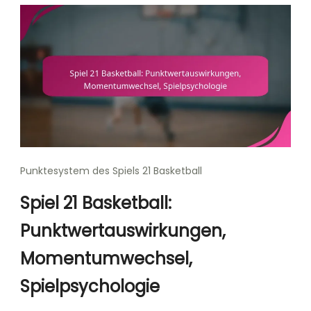
Punktesystem des Spiels 21 Basketball
Spiel 21 Basketball:
Punktwertauswirkungen,
Momentumwechsel,
Spielpsychologie