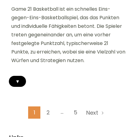
Game 21 Basketball ist ein schnelles Eins-
gegen-Eins-Basketballspiel, das das Punkten
und individuelle Fähigkeiten betont. Die Spieler
treten gegeneinander an, um eine vorher
festgelegte Punktzahl, typischerweise 21
Punkte, zu erreichen, wobei sie eine Vielzahl von
Würfen und Strategien nutzen.
▾
Posts
…
Page
Page
Page
1
2
5
Next
pagination