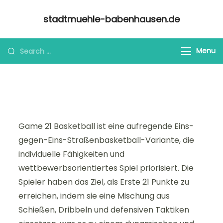
Skip
stadtmuehle-babenhausen.de
to
content
Looking
Menu
for
Something?
Game 21 Basketball ist eine aufregende Eins-
gegen-Eins-Straßenbasketball-Variante, die
individuelle Fähigkeiten und
wettbewerbsorientiertes Spiel priorisiert. Die
Spieler haben das Ziel, als Erste 21 Punkte zu
erreichen, indem sie eine Mischung aus
Schießen, Dribbeln und defensiven Taktiken