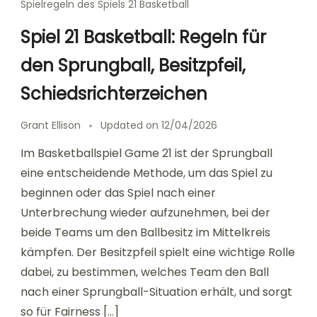
Spielregeln des Spiels 21 Basketball
Spiel 21 Basketball: Regeln für
den Sprungball, Besitzpfeil,
Schiedsrichterzeichen
Grant Ellison
Updated on
12/04/2026
Im Basketballspiel Game 21 ist der Sprungball
eine entscheidende Methode, um das Spiel zu
beginnen oder das Spiel nach einer
Unterbrechung wieder aufzunehmen, bei der
beide Teams um den Ballbesitz im Mittelkreis
kämpfen. Der Besitzpfeil spielt eine wichtige Rolle
dabei, zu bestimmen, welches Team den Ball
nach einer Sprungball-Situation erhält, und sorgt
so für Fairness […]