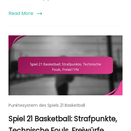
Read More
Punktesystem des Spiels 21 Basketball
Spiel 21 Basketball: Strafpunkte,
Technische Fouls, Freiwürfe