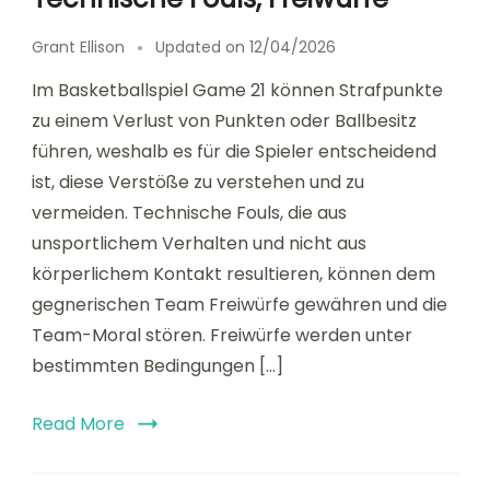
Grant Ellison
Updated on
12/04/2026
Im Basketballspiel Game 21 können Strafpunkte
zu einem Verlust von Punkten oder Ballbesitz
führen, weshalb es für die Spieler entscheidend
ist, diese Verstöße zu verstehen und zu
vermeiden. Technische Fouls, die aus
unsportlichem Verhalten und nicht aus
körperlichem Kontakt resultieren, können dem
gegnerischen Team Freiwürfe gewähren und die
Team-Moral stören. Freiwürfe werden unter
bestimmten Bedingungen […]
Read More