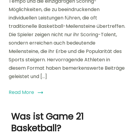
Tempo und die einzigartigen Scoring-
Möglichkeiten, die zu beeindruckenden
individuellen Leistungen führen, die oft
traditionelle Basketball-Meilensteine übertreffen.
Die Spieler zeigen nicht nur ihr Scoring-Talent,
sondern erreichen auch bedeutende
Meilensteine, die ihr Erbe und die Popularität des
Sports steigern. Hervorragende Athleten in
diesem Format haben bemerkenswerte Beiträge
geleistet und […]
Read More
Was ist Game 21
Basketball?