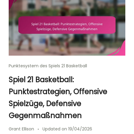
Punktesystem des Spiels 21 Basketball
Spiel 21 Basketball:
Punktestrategien, Offensive
Spielzüge, Defensive
Gegenmaßnahmen
Grant Ellison
Updated on
19/04/2026