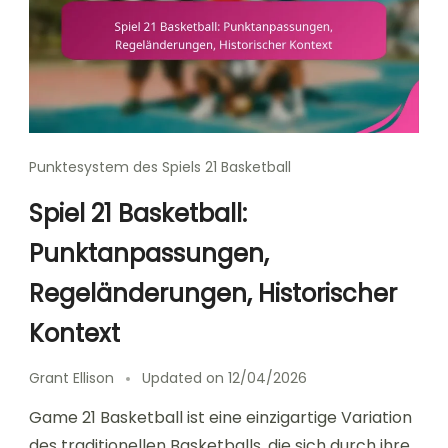
Punktesystem des Spiels 21 Basketball
Spiel 21 Basketball:
Punktanpassungen,
Regeländerungen, Historischer
Kontext
Grant Ellison
Updated on
12/04/2026
Game 21 Basketball ist eine einzigartige Variation
des traditionellen Basketballs, die sich durch ihre