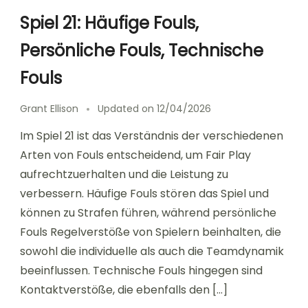
Spiel 21: Häufige Fouls,
Persönliche Fouls, Technische
Fouls
Grant Ellison
Updated on
12/04/2026
Im Spiel 21 ist das Verständnis der verschiedenen
Arten von Fouls entscheidend, um Fair Play
aufrechtzuerhalten und die Leistung zu
verbessern. Häufige Fouls stören das Spiel und
können zu Strafen führen, während persönliche
Fouls Regelverstöße von Spielern beinhalten, die
sowohl die individuelle als auch die Teamdynamik
beeinflussen. Technische Fouls hingegen sind
Kontaktverstöße, die ebenfalls den […]