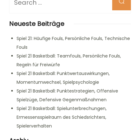
for
Something?
Neueste Beiträge
Spiel 21: Häufige Fouls, Persönliche Fouls, Technische
Fouls
Spiel 21 Basketball: Teamfouls, Persönliche Fouls,
Regeln für Freiwürfe
Spiel 21 Basketball: Punktwertauswirkungen,
Momentumwechsel, Spielpsychologie
Spiel 21 Basketball: Punktestrategien, Offensive
Spielzüge, Defensive Gegenmaßnahmen
Spiel 21 Basketball: Spielunterbrechungen,
Ermessensspielraum des Schiedsrichters,
Spielerverhalten