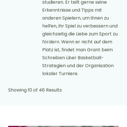
studieren. Er teilt gerne seine
Erkenntnisse und Tipps mit
anderen Spielern, um ihnen zu
helfen, ihr Spiel zu verbessern und
gleichzeitig die Liebe zum Sport zu
fördern. Wenn er nicht auf dem
Platz ist, findet man Grant beim
Schreiben über Basketball-
Strategien und der Organisation
lokaler Turniere.
Showing 10 of 46 Results