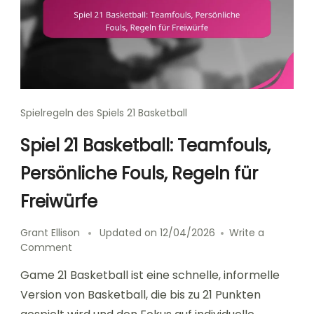
Spielregeln des Spiels 21 Basketball
Spiel 21 Basketball: Teamfouls,
Persönliche Fouls, Regeln für
Freiwürfe
Grant Ellison
Updated on
12/04/2026
Write a
on
Comment
Spiel
Game 21 Basketball ist eine schnelle, informelle
21
Basketball:
Version von Basketball, die bis zu 21 Punkten
Teamfouls,