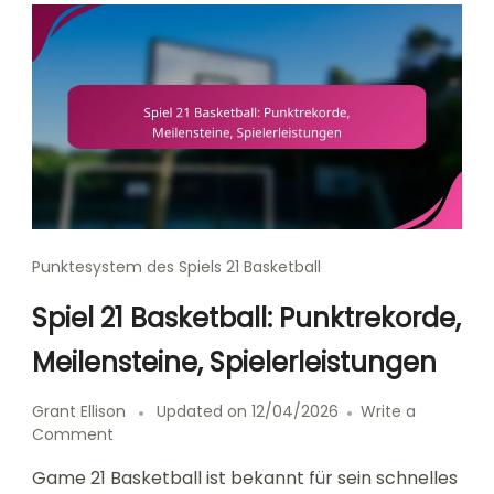
Punktesystem des Spiels 21 Basketball
Spiel 21 Basketball: Punktrekorde,
Meilensteine, Spielerleistungen
Grant Ellison
Updated on
12/04/2026
Write a
on
Comment
Spiel
Game 21 Basketball ist bekannt für sein schnelles
21