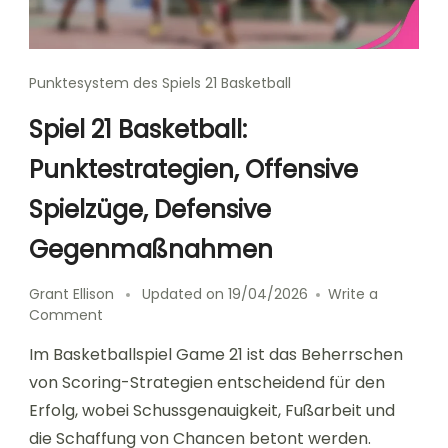
Punktesystem des Spiels 21 Basketball
Spiel 21 Basketball:
Punktestrategien, Offensive
Spielzüge, Defensive
Gegenmaßnahmen
Grant Ellison
Updated on
19/04/2026
Write a
on
Comment
Spiel
Im Basketballspiel Game 21 ist das Beherrschen
21
Basketball:
von Scoring-Strategien entscheidend für den
Punktestrategien,
Erfolg, wobei Schussgenauigkeit, Fußarbeit und
Offensive
die Schaffung von Chancen betont werden.
Spielzüge,