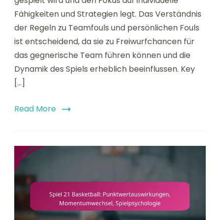
gespielt wird und den Fokus auf individuelle
Persönliche
Fähigkeiten und Strategien legt. Das Verständnis
Fouls,
Regeln
der Regeln zu Teamfouls und persönlichen Fouls
für
ist entscheidend, da sie zu Freiwurfchancen für
Freiwürfe
das gegnerische Team führen können und die
Dynamik des Spiels erheblich beeinflussen. Key
[…]
Read More