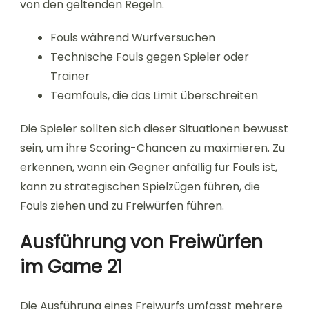
von den geltenden Regeln.
Fouls während Wurfversuchen
Technische Fouls gegen Spieler oder
Trainer
Teamfouls, die das Limit überschreiten
Die Spieler sollten sich dieser Situationen bewusst
sein, um ihre Scoring-Chancen zu maximieren. Zu
erkennen, wann ein Gegner anfällig für Fouls ist,
kann zu strategischen Spielzügen führen, die
Fouls ziehen und zu Freiwürfen führen.
Ausführung von Freiwürfen
im Game 21
Die Ausführung eines Freiwurfs umfasst mehrere