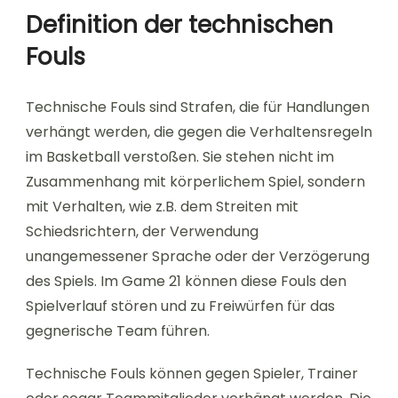
Definition der technischen
Fouls
Technische Fouls sind Strafen, die für Handlungen
verhängt werden, die gegen die Verhaltensregeln
im Basketball verstoßen. Sie stehen nicht im
Zusammenhang mit körperlichem Spiel, sondern
mit Verhalten, wie z.B. dem Streiten mit
Schiedsrichtern, der Verwendung
unangemessener Sprache oder der Verzögerung
des Spiels. Im Game 21 können diese Fouls den
Spielverlauf stören und zu Freiwürfen für das
gegnerische Team führen.
Technische Fouls können gegen Spieler, Trainer