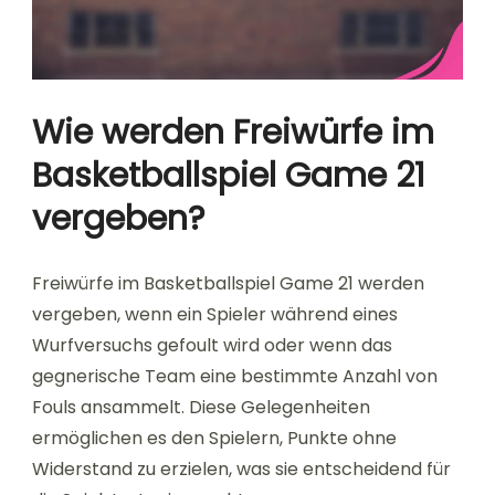
Wie werden Freiwürfe im
Basketballspiel Game 21
vergeben?
Freiwürfe im Basketballspiel Game 21 werden
vergeben, wenn ein Spieler während eines
Wurfversuchs gefoult wird oder wenn das
gegnerische Team eine bestimmte Anzahl von
Fouls ansammelt. Diese Gelegenheiten
ermöglichen es den Spielern, Punkte ohne
Widerstand zu erzielen, was sie entscheidend für