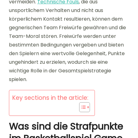
vermeiden.
Technische Fouls
, die aus
unsportlichem Verhalten und nicht aus
körperlichem Kontakt resultieren, können dem
gegnerischen Team Freiwürfe gewähren und die
Team-Moral stören. Freiwürfe werden unter
bestimmten Bedingungen vergeben und bieten
den Spielern eine wertvolle Gelegenheit, Punkte
ungehindert zu erzielen, wodurch sie eine
wichtige Rolle in der Gesamtspielstrategie
spielen.
Key sections in the article:
Was sind die Strafpunkte