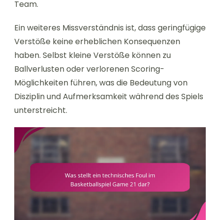
Team.
Ein weiteres Missverständnis ist, dass geringfügige
Verstöße keine erheblichen Konsequenzen
haben. Selbst kleine Verstöße können zu
Ballverlusten oder verlorenen Scoring-
Möglichkeiten führen, was die Bedeutung von
Disziplin und Aufmerksamkeit während des Spiels
unterstreicht.