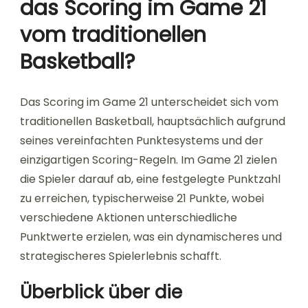
das Scoring im Game 21
vom traditionellen
Basketball?
Das Scoring im Game 21 unterscheidet sich vom
traditionellen Basketball, hauptsächlich aufgrund
seines vereinfachten Punktesystems und der
einzigartigen Scoring-Regeln. Im Game 21 zielen
die Spieler darauf ab, eine festgelegte Punktzahl
zu erreichen, typischerweise 21 Punkte, wobei
verschiedene Aktionen unterschiedliche
Punktwerte erzielen, was ein dynamischeres und
strategischeres Spielerlebnis schafft.
Überblick über die