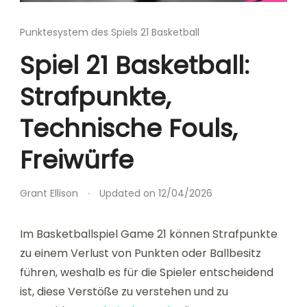
Punktesystem des Spiels 21 Basketball
Spiel 21 Basketball:
Strafpunkte,
Technische Fouls,
Freiwürfe
Grant Ellison
Updated on
12/04/2026
Im Basketballspiel Game 21 können Strafpunkte
zu einem Verlust von Punkten oder Ballbesitz
führen, weshalb es für die Spieler entscheidend
ist, diese Verstöße zu verstehen und zu