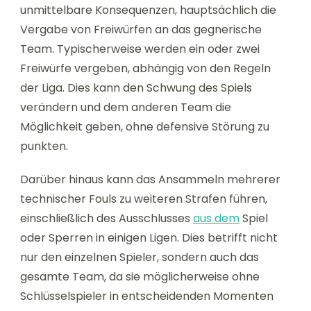
unmittelbare Konsequenzen, hauptsächlich die
Vergabe von Freiwürfen an das gegnerische
Team. Typischerweise werden ein oder zwei
Freiwürfe vergeben, abhängig von den Regeln
der Liga. Dies kann den Schwung des Spiels
verändern und dem anderen Team die
Möglichkeit geben, ohne defensive Störung zu
punkten.
Darüber hinaus kann das Ansammeln mehrerer
technischer Fouls zu weiteren Strafen führen,
einschließlich des Ausschlusses
aus dem
Spiel
oder Sperren in einigen Ligen. Dies betrifft nicht
nur den einzelnen Spieler, sondern auch das
gesamte Team, da sie möglicherweise ohne
Schlüsselspieler in entscheidenden Momenten