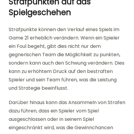
Strafpunkten auf das
Spielgeschehen
Strafpunkte können den Verlauf eines Spiels im
Game 21 erheblich verändern. Wenn ein Spieler
ein Foul begeht, gibt dies nicht nur dem
gegnerischen Team die Möglichkeit zu punkten,
sondern kann auch den Schwung verändern. Dies
kann zu erhöhtem Druck auf den bestraften
Spieler und sein Team führen, was die Leistung
und Strategie beeinflusst.
Darüber hinaus kann das Ansammeln von Strafen
dazu führen, dass ein Spieler vom Spiel
ausgeschlossen oder in seinem Spiel
eingeschränkt wird, was die Gewinnchancen