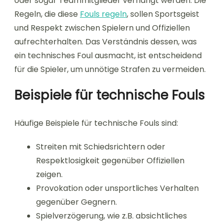
oder sogar Teammitglieder verhängt werden. Die
Regeln, die diese
Fouls regeln
, sollen Sportsgeist
und Respekt zwischen Spielern und Offiziellen
aufrechterhalten. Das Verständnis dessen, was
ein technisches Foul ausmacht, ist entscheidend
für die Spieler, um unnötige Strafen zu vermeiden.
Beispiele für technische Fouls
Häufige Beispiele für technische Fouls sind:
Streiten mit Schiedsrichtern oder
Respektlosigkeit gegenüber Offiziellen
zeigen.
Provokation oder unsportliches Verhalten
gegenüber Gegnern.
Spielverzögerung, wie z.B. absichtliches