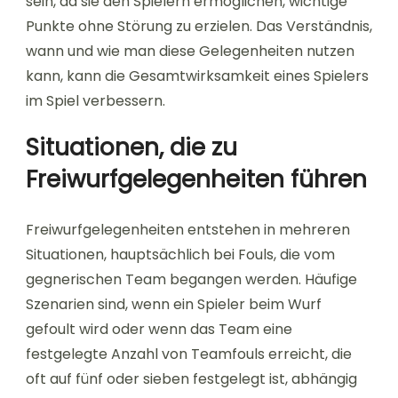
sein, da sie den Spielern ermöglichen, wichtige
Punkte ohne Störung zu erzielen. Das Verständnis,
wann und wie man diese Gelegenheiten nutzen
kann, kann die Gesamtwirksamkeit eines Spielers
im Spiel verbessern.
Situationen, die zu
Freiwurfgelegenheiten führen
Freiwurfgelegenheiten entstehen in mehreren
Situationen, hauptsächlich bei Fouls, die vom
gegnerischen Team begangen werden. Häufige
Szenarien sind, wenn ein Spieler beim Wurf
gefoult wird oder wenn das Team eine
festgelegte Anzahl von Teamfouls erreicht, die
oft auf fünf oder sieben festgelegt ist, abhängig