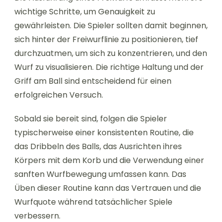
wichtige Schritte, um Genauigkeit zu
gewährleisten. Die Spieler sollten damit beginnen,
sich hinter der Freiwurflinie zu positionieren, tief
durchzuatmen, um sich zu konzentrieren, und den
Wurf zu visualisieren. Die richtige Haltung und der
Griff am Ball sind entscheidend für einen
erfolgreichen Versuch.
Sobald sie bereit sind, folgen die Spieler
typischerweise einer konsistenten Routine, die
das Dribbeln des Balls, das Ausrichten ihres
Körpers mit dem Korb und die Verwendung einer
sanften Wurfbewegung umfassen kann. Das
Üben dieser Routine kann das Vertrauen und die
Wurfquote während tatsächlicher Spiele
verbessern.