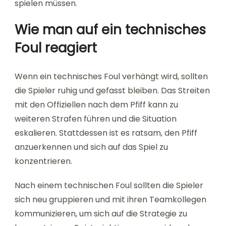
spielen müssen.
Wie man auf ein technisches
Foul reagiert
Wenn ein technisches Foul verhängt wird, sollten
die Spieler ruhig und gefasst bleiben. Das Streiten
mit den Offiziellen nach dem Pfiff kann zu
weiteren Strafen führen und die Situation
eskalieren. Stattdessen ist es ratsam, den Pfiff
anzuerkennen und sich auf das Spiel zu
konzentrieren.
Nach einem technischen Foul sollten die Spieler
sich neu gruppieren und mit ihren Teamkollegen
kommunizieren, um sich auf die Strategie zu