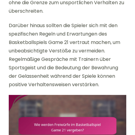
ohne die Grenze zum unsportlichen Verhalten zu
überschreiten.
Darüber hinaus sollten die Spieler sich mit den
spezifischen Regeln und Erwartungen des
Basketballspiels Game 21 vertraut machen, um
unbeabsichtigte Verstöße zu vermeiden.
Regelmäßige Gespräche mit Trainern über
Sportsgeist und die Bedeutung der Bewahrung
der Gelassenheit während der Spiele können
positive Verhaltensweisen verstärken.