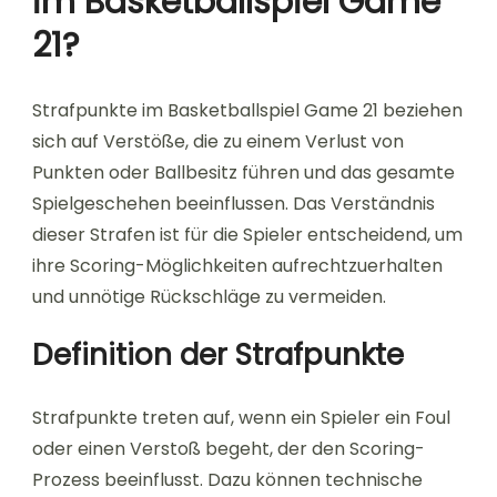
im Basketballspiel Game
21?
Strafpunkte im Basketballspiel Game 21 beziehen
sich auf Verstöße, die zu einem Verlust von
Punkten oder Ballbesitz führen und das gesamte
Spielgeschehen beeinflussen. Das Verständnis
dieser Strafen ist für die Spieler entscheidend, um
ihre Scoring-Möglichkeiten aufrechtzuerhalten
und unnötige Rückschläge zu vermeiden.
Definition der Strafpunkte
Strafpunkte treten auf, wenn ein Spieler ein Foul
oder einen Verstoß begeht, der den Scoring-
Prozess beeinflusst. Dazu können technische