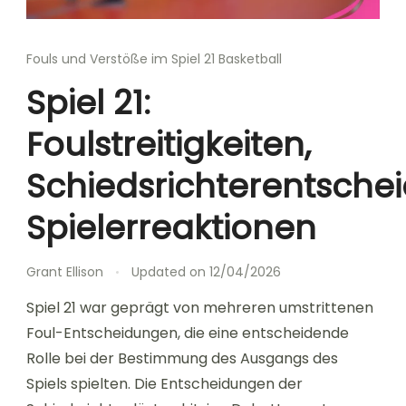
Fouls und Verstöße im Spiel 21 Basketball
Spiel 21:
Foulstreitigkeiten,
Schiedsrichterentsche
Spielerreaktionen
Grant Ellison
Updated on
12/04/2026
Spiel 21 war geprägt von mehreren umstrittenen
Foul-Entscheidungen, die eine entscheidende
Rolle bei der Bestimmung des Ausgangs des
Spiels spielten. Die Entscheidungen der