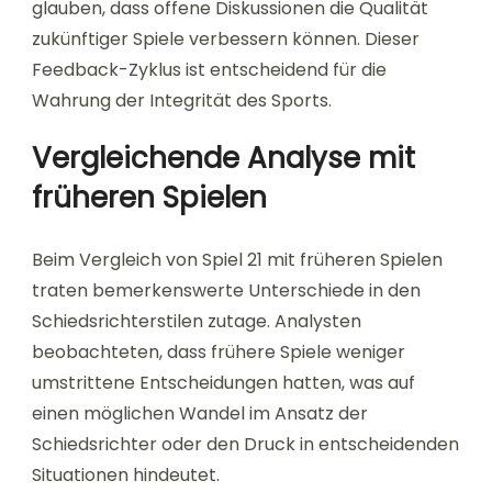
glauben, dass offene Diskussionen die Qualität
zukünftiger Spiele verbessern können. Dieser
Feedback-Zyklus ist entscheidend für die
Wahrung der Integrität des Sports.
Vergleichende Analyse mit
früheren Spielen
Beim Vergleich von Spiel 21 mit früheren Spielen
traten bemerkenswerte Unterschiede in den
Schiedsrichterstilen zutage. Analysten
beobachteten, dass frühere Spiele weniger
umstrittene Entscheidungen hatten, was auf
einen möglichen Wandel im Ansatz der
Schiedsrichter oder den Druck in entscheidenden
Situationen hindeutet.