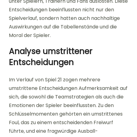
unter Spielern, Trainern und Fans auslösten. Diese
Entscheidungen beeinflussten nicht nur den
Spielverlauf, sondern hatten auch nachhaltige
Auswirkungen auf die Tabellenstände und die
Moral der Spieler.
Analyse umstrittener
Entscheidungen
Im Verlauf von Spiel 21 zogen mehrere
umstrittene Entscheidungen Aufmerksamkeit auf
sich, die sowohl die Teamstrategien als auch die
Emotionen der Spieler beeinflussten. Zu den
Schlüsselmomenten gehörten ein umstrittenes
Foul, das zu einem entscheidenden Freiwurf
führte, und eine fragwürdige Ausball-