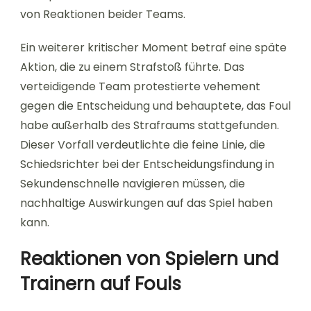
von Reaktionen beider Teams.
Ein weiterer kritischer Moment betraf eine späte
Aktion, die zu einem Strafstoß führte. Das
verteidigende Team protestierte vehement
gegen die Entscheidung und behauptete, das Foul
habe außerhalb des Strafraums stattgefunden.
Dieser Vorfall verdeutlichte die feine Linie, die
Schiedsrichter bei der Entscheidungsfindung in
Sekundenschnelle navigieren müssen, die
nachhaltige Auswirkungen auf das Spiel haben
kann.
Reaktionen von Spielern und
Trainern auf Fouls