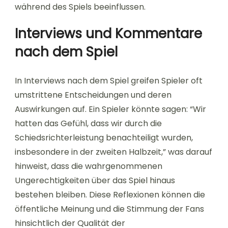
während des Spiels beeinflussen.
Interviews und Kommentare
nach dem Spiel
In Interviews nach dem Spiel greifen Spieler oft
umstrittene Entscheidungen und deren
Auswirkungen auf. Ein Spieler könnte sagen: “Wir
hatten das Gefühl, dass wir durch die
Schiedsrichterleistung benachteiligt wurden,
insbesondere in der zweiten Halbzeit,” was darauf
hinweist, dass die wahrgenommenen
Ungerechtigkeiten über das Spiel hinaus
bestehen bleiben. Diese Reflexionen können die
öffentliche Meinung und die Stimmung der Fans
hinsichtlich der Qualität der