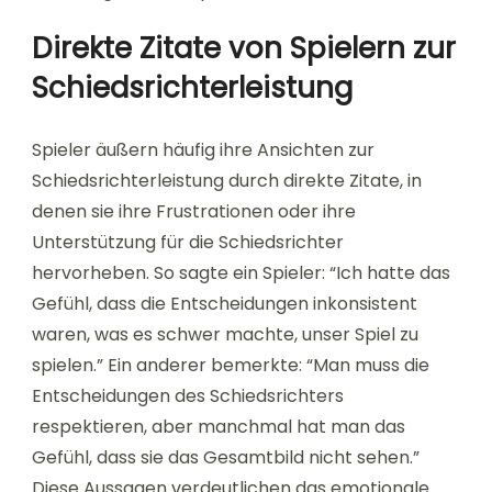
Direkte Zitate von Spielern zur
Schiedsrichterleistung
Spieler äußern häufig ihre Ansichten zur
Schiedsrichterleistung durch direkte Zitate, in
denen sie ihre Frustrationen oder ihre
Unterstützung für die Schiedsrichter
hervorheben. So sagte ein Spieler: “Ich hatte das
Gefühl, dass die Entscheidungen inkonsistent
waren, was es schwer machte, unser Spiel zu
spielen.” Ein anderer bemerkte: “Man muss die
Entscheidungen des Schiedsrichters
respektieren, aber manchmal hat man das
Gefühl, dass sie das Gesamtbild nicht sehen.”
Diese Aussagen verdeutlichen das emotionale