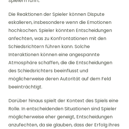
Spielern führt.
Die Reaktionen der Spieler können Dispute
eskalieren, insbesondere wenn die Emotionen
hochkochen. Spieler könnten Entscheidungen
anfechten, was zu Konfrontationen mit den
Schiedsrichtern führen kann. Solche
Interaktionen können eine angespannte
Atmosphäre schaffen, die die Entscheidungen
des Schiedsrichters beeinflusst und
möglicherweise deren Autorität auf dem Feld
beeinträchtigt.
Darüber hinaus spielt der Kontext des Spiels eine
Rolle. In entscheidenden Situationen sind Spieler
möglicherweise eher geneigt, Entscheidungen
anzufechten, da sie glauben, dass der Erfolg ihres