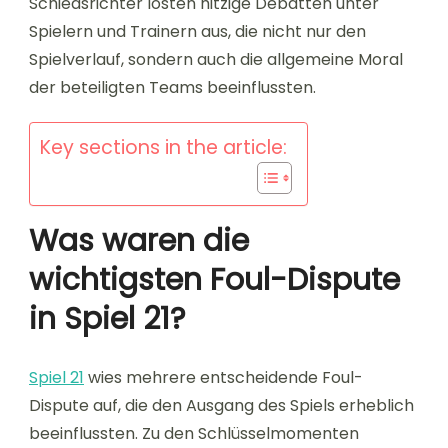
Schiedsrichter lösten hitzige Debatten unter
Spielern und Trainern aus, die nicht nur den
Spielverlauf, sondern auch die allgemeine Moral
der beteiligten Teams beeinflussten.
Key sections in the article:
Was waren die
wichtigsten Foul-Dispute
in Spiel 21?
Spiel 21
wies mehrere entscheidende Foul-
Dispute auf, die den Ausgang des Spiels erheblich
beeinflussten. Zu den Schlüsselmomenten