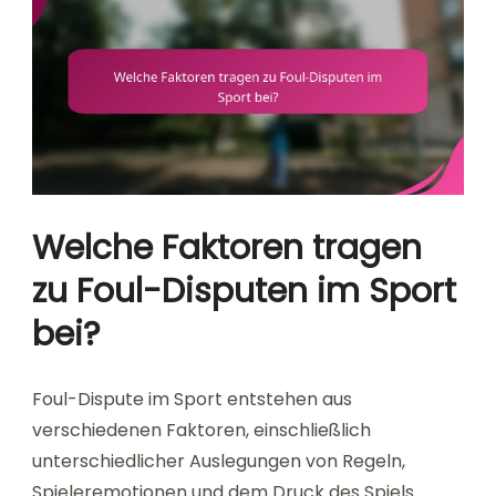
Welche Faktoren tragen
zu Foul-Disputen im Sport
bei?
Foul-Dispute im Sport entstehen aus
verschiedenen Faktoren, einschließlich
unterschiedlicher Auslegungen von Regeln,
Spieleremotionen und dem Druck des Spiels.