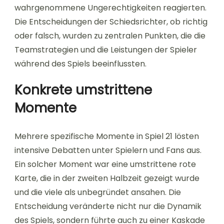
wahrgenommene Ungerechtigkeiten reagierten.
Die Entscheidungen der Schiedsrichter, ob richtig
oder falsch, wurden zu zentralen Punkten, die die
Teamstrategien und die Leistungen der Spieler
während des Spiels beeinflussten.
Konkrete umstrittene
Momente
Mehrere spezifische Momente in Spiel 21 lösten
intensive Debatten unter Spielern und Fans aus.
Ein solcher Moment war eine umstrittene rote
Karte, die in der zweiten Halbzeit gezeigt wurde
und die viele als unbegründet ansahen. Die
Entscheidung veränderte nicht nur die Dynamik
des Spiels, sondern führte auch zu einer Kaskade