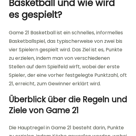
Basketball und wie wird
es gespielt?
Game 21 Basketball ist ein schnelles, informelles
Basketballspiel, das typischerweise von zwei bis
vier Spielern gespielt wird. Das Ziel ist es, Punkte
zu erzielen, indem man von verschiedenen
Stellen auf dem Spielfeld wirft, wobei der erste
Spieler, der eine vorher festgelegte Punktzahl, oft
21, erreicht, zum Gewinner erklärt wird.
Überblick über die Regeln und
Ziele von Game 21
Die Hauptregel in Game 21 besteht darin, Punkte