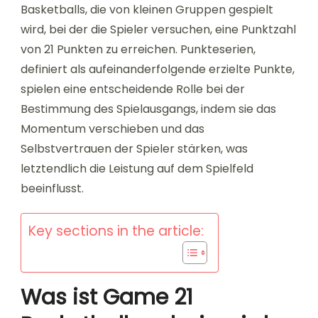
Basketballs, die von kleinen Gruppen gespielt
wird, bei der die Spieler versuchen, eine Punktzahl
von 21 Punkten zu erreichen. Punkteserien,
definiert als aufeinanderfolgende erzielte Punkte,
spielen eine entscheidende Rolle bei der
Bestimmung des Spielausgangs, indem sie das
Momentum verschieben und das
Selbstvertrauen der Spieler stärken, was
letztendlich die Leistung auf dem Spielfeld
beeinflusst.
Key sections in the article:
Was ist Game 21