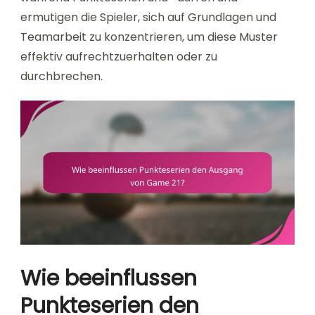
ermutigen die Spieler, sich auf Grundlagen und
Teamarbeit zu konzentrieren, um diese Muster
effektiv aufrechtzuerhalten oder zu
durchbrechen.
Wie beeinflussen
Punkteserien den