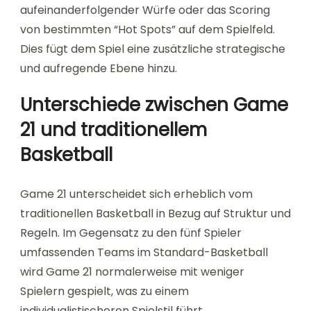
aufeinanderfolgender Würfe oder das Scoring
von bestimmten “Hot Spots” auf dem Spielfeld.
Dies fügt dem Spiel eine zusätzliche strategische
und aufregende Ebene hinzu.
Unterschiede zwischen Game
21 und traditionellem
Basketball
Game 21 unterscheidet sich erheblich vom
traditionellen Basketball in Bezug auf Struktur und
Regeln. Im Gegensatz zu den fünf Spieler
umfassenden Teams im Standard-Basketball
wird Game 21 normalerweise mit weniger
Spielern gespielt, was zu einem
individualistischeren Spielstil führt.