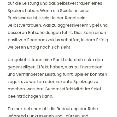
auf die Leistung und das Selbstvertrauen eines
Spielers haben. Wenn ein Spieler in einer
Punkteserie ist, steigt in der Regel sein
Selbstvertrauen, was zu aggressiverem Spiel und
besseren Entscheidungen führt. Dies kann einen
positiven Feedbackzyklus schaffen, in dem Erfolg
weiteren Erfolg nach sich zieht.
Umgekehrt kann eine Punktedurststrecke den
gegenteiligen Effekt haben, was zu Frustration
und verminderter Leistung führt. Spieler könnten
zögern, zu werfen oder riskante Spielzüge zu
machen, was ihre Gesamteffektivität im Spiel
beeinträchtigen kann.
Trainer betonen oft die Bedeutung der Ruhe
während Punkteserien und -dürren und