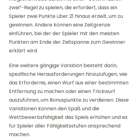
zwei”-Regel zu spielen, die erfordert, dass ein
Spieler zwei Punkte über 21 hinaus erzielt, um zu
gewinnen. Andere können eine Zeitgrenze
einführen, bei der der Spieler mit den meisten
Punkten am Ende der Zeitspanne zum Gewinner
erklärt wird.
Eine weitere gängige Variation besteht darin,
spezifische Herausforderungen hinzuzufügen, wie
das Erfordernis, einen Wurf aus einer bestimmten
Entfernung zu machen oder einen Trickwurf
auszuführen, um Bonuspunkte zu verdienen. Diese
Variationen können den Spaß und die
Wettbewerbsfähigkeit des Spiels erhöhen und es
für Spieler aller Fähigkeitsstufen ansprechend
machen.