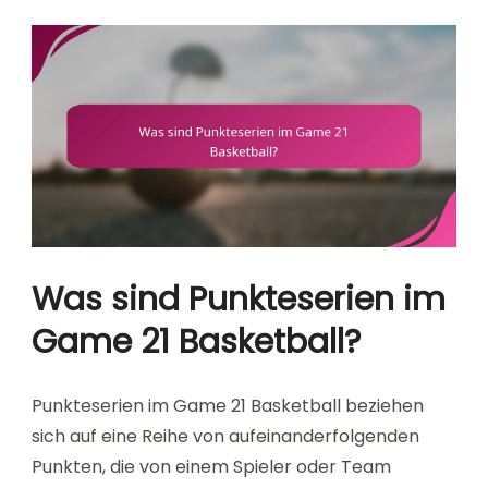
Was sind Punkteserien im
Game 21 Basketball?
Punkteserien im Game 21 Basketball beziehen
sich auf eine Reihe von aufeinanderfolgenden
Punkten, die von einem Spieler oder Team