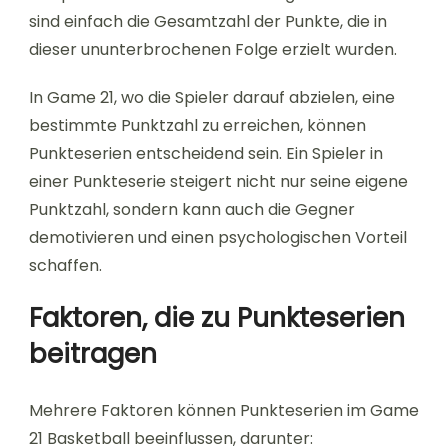
sind einfach die Gesamtzahl der Punkte, die in
dieser ununterbrochenen Folge erzielt wurden.
In Game 21, wo die Spieler darauf abzielen, eine
bestimmte Punktzahl zu erreichen, können
Punkteserien entscheidend sein. Ein Spieler in
einer Punkteserie steigert nicht nur seine eigene
Punktzahl, sondern kann auch die Gegner
demotivieren und einen psychologischen Vorteil
schaffen.
Faktoren, die zu Punkteserien
beitragen
Mehrere Faktoren können Punkteserien im Game
21 Basketball beeinflussen, darunter: