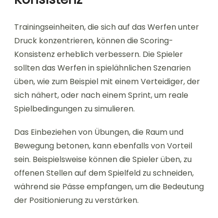
Trainingseinheiten, die sich auf das Werfen unter
Druck konzentrieren, können die Scoring-
Konsistenz erheblich verbessern. Die Spieler
sollten das Werfen in spielähnlichen Szenarien
üben, wie zum Beispiel mit einem Verteidiger, der
sich nähert, oder nach einem Sprint, um reale
Spielbedingungen zu simulieren.
Das Einbeziehen von Übungen, die Raum und
Bewegung betonen, kann ebenfalls von Vorteil
sein. Beispielsweise können die Spieler üben, zu
offenen Stellen auf dem Spielfeld zu schneiden,
während sie Pässe empfangen, um die Bedeutung
der Positionierung zu verstärken.